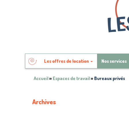
Skip
Skip
Les offres de location
Nos services
to
to
primary
secondary
content
content
Accueil
»
Espaces de travail
»
Bureaux privés
Archives