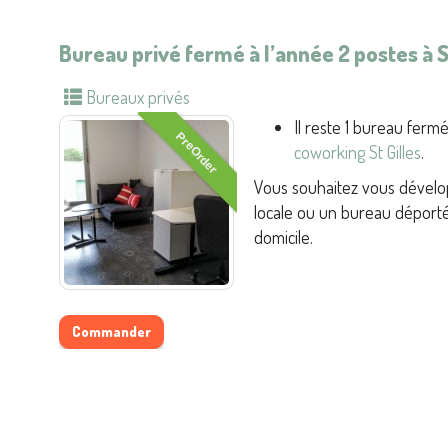
Bureau privé fermé à l’année 2 postes à St
Bureaux privés
Il reste 1 bureau ferm
PreOrder
coworking St Gilles
.
Vous souhaitez vous dévelop
locale ou un bureau déporté
domicile.
Commander